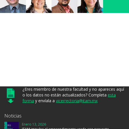
¿Eres miembro de nuestra facultad y no apareces aquí
o los datos no están actualizados? Completa
esta
forma
y envíala a
vicerrectoria@itam.mx
Noticias
Enero 13, 2026