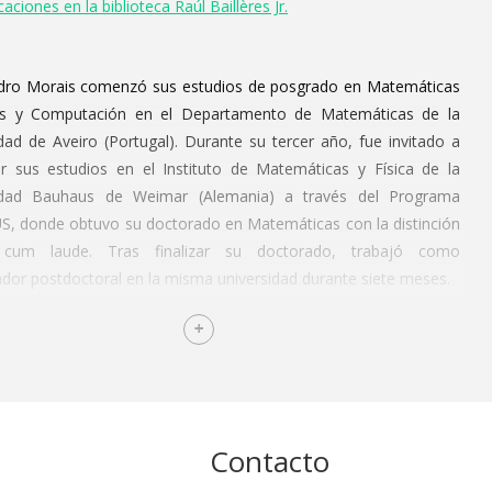
aciones en la biblioteca Raúl Baillères Jr.
dro Morais comenzó sus estudios de posgrado en Matemáticas
as y Computación en el Departamento de Matemáticas de la
dad de Aveiro (Portugal). Durante su tercer año, fue invitado a
ar sus estudios en el Instituto de Matemáticas y Física de la
idad Bauhaus de Weimar (Alemania) a través del Programa
, donde obtuvo su doctorado en Matemáticas con la distinción
cum laude. Tras finalizar su doctorado, trabajó como
ador postdoctoral en la misma universidad durante siete meses.
 se unió al Instituto de Análisis Aplicado de la Universidad de
g (Alemania) como investigador postdoctoral, cargo que
ñó hasta 2013. Ese mismo año, regresó al Departamento de
icas de la Universidad de Aveiro, donde trabajó hasta 2014.
nero de 2015, es profesor de tiempo completo en el ITAM. A lo
Contacto
de su carrera, ha impartido conferencias en más de 40
idades alrededor del mundo. Gracias a su destacada labor en