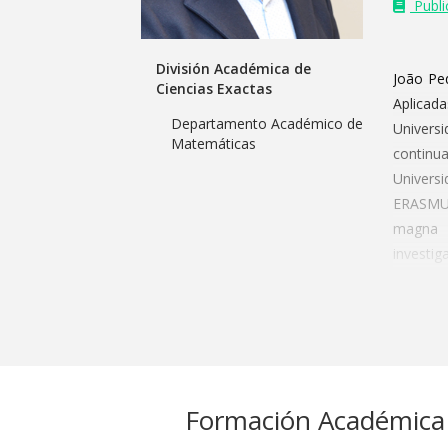
Public
División Académica de
João Pe
Ciencias Exactas
Aplicad
Departamento Académico de
Universi
Matemáticas
continu
Univers
ERASMUS
magna 
investig
En 2010,
Freiber
desempe
Matemát
Desde e
Formación Académica
largo 
univers