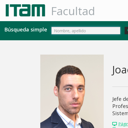
Facultad
Búsqueda simple
Joa
Jefe 
Profe
Sistem
Pági