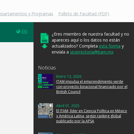
Departamentos y Programas
Folleto de Facultad (PDF)
EN
¿Eres miembro de nuestra facultad y no
apareces aquí o los datos no están
actualizados? Completa
esta forma
y
envíala a
vicerrectoria@itam.mx
Noticias
Enero 13, 2026
ITAM impulsa el emprendimiento verde
con proyecto binacional financiado por el
British Council
Abril 01, 2025
El ITAM, líder en Ciencia Política en México
y América Latina, según ranking global
publicado por la APSA