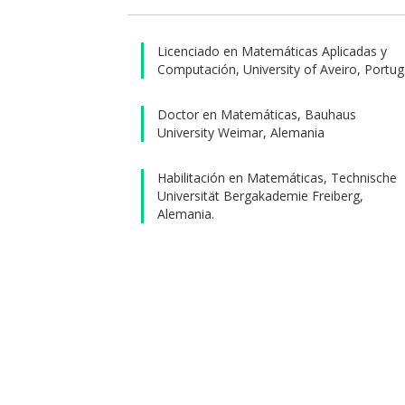
Matemát
el Prem
Licenciado en Matemáticas Aplicadas y
Computac
Computación, University of Aveiro, Portug
En 2021,
Univers
Doctor en Matemáticas, Bauhaus
University Weimar, Alemania
estudian
60 artíc
Habilitación en Matemáticas, Technische
confere
Universität Bergakademie Freiberg,
doctora
Alemania.
generac
Investi
Sus área
la teorí
con val
conform
imágene