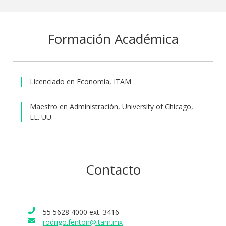
raíces con responsabilidades en la toma de decisiones de
inversión, así como en banca de inversión y consultoría
Formación Académica
estratégica. De 2009 a 2011 se desempeñó como Director
General Adjunto de Estudios Económicos en la Comisión
Nacional Bancaria y de Valores, donde participó en los
trabajos regulatorios que posibilitaron la emisión de los
Licenciado en Economía, ITAM
Certificados de Capital de Desarrollo (CKD) y de las FIBRAs
en México.
Maestro en Administración, University of Chicago,
Es egresado del ITAM, con Licenciatura en Economía (1999).
EE. UU.
Obtuvo el grado de MBA en University of Chicago Booth
School of Business, con especialidad en Finanzas y
Estrategia (2006). Cuenta además con un certificado en
Contacto
Activos Alternativos por Harvard Business School.
55 5628 4000 ext. 3416
rodrigo.fenton@itam.mx