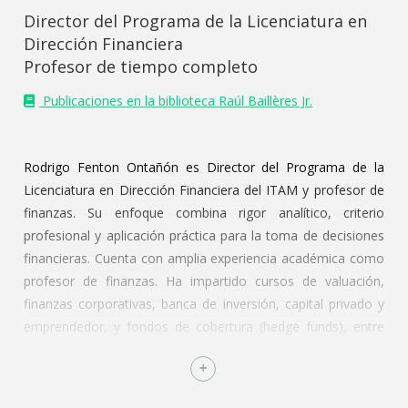
Director del Programa de la Licenciatura en
Dirección Financiera
Profesor de tiempo completo
Publicaciones en la biblioteca Raúl Baillères Jr.
Rodrigo Fenton Ontañón es Director del Programa de la
Licenciatura en Dirección Financiera del ITAM y profesor de
finanzas. Su enfoque combina rigor analítico, criterio
profesional y aplicación práctica para la toma de decisiones
financieras. Cuenta con amplia experiencia académica como
profesor de finanzas. Ha impartido cursos de valuación,
finanzas corporativas, banca de inversión, capital privado y
emprendedor, y fondos de cobertura (hedge funds), entre
otros temas afines.
Tiene una trayectoria amplia en el sector financiero,
habiendo laborado en fondos de capital privado y de bienes