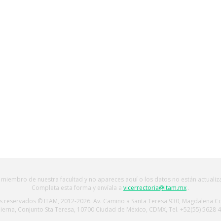
 miembro de nuestra facultad y no apareces aquí o los datos no están actuali
Completa esta forma y envíala a
vicerrectoria@itam.mx
.
 reservados © ITAM, 2012-2026. Av. Camino a Santa Teresa 930, Magdalena C
ierna, Conjunto Sta Teresa, 10700 Ciudad de México, CDMX, Tel. +52(55) 5628 