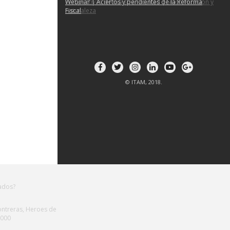
Webinar | Aciertos y pendientes de la Reforma
Fiscal
© ITAM, 2018.
zados?
ontreras, Heroes de
4000