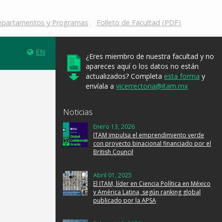
Departamentos y Programas
Folleto de Facultad (PDF)
EN
¿Eres miembro de nuestra facultad y no
apareces aquí o los datos no están
actualizados? Completa
esta forma
y
envíala a
vicerrectoria@itam.mx
Noticias
Enero 13, 2026
ITAM impulsa el emprendimiento verde
con proyecto binacional financiado por el
British Council
Abril 01, 2025
El ITAM, líder en Ciencia Política en México
y América Latina, según ranking global
publicado por la APSA