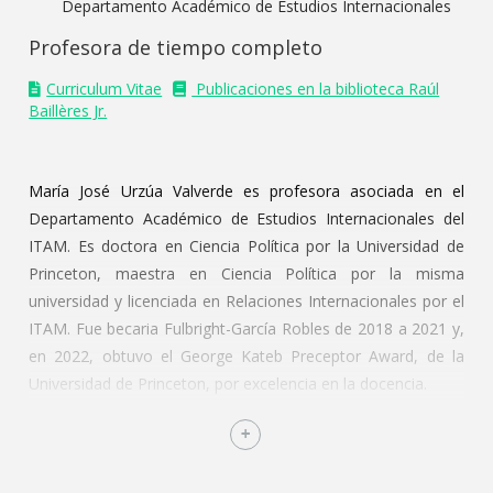
Departamento Académico de Estudios Internacionales
Profesora de tiempo completo
Curriculum Vitae
Publicaciones en la biblioteca Raúl
Baillères Jr.
María José Urzúa Valverde es profesora asociada en el
Departamento Académico de Estudios Internacionales del
ITAM. Es doctora en Ciencia Política por la Universidad de
Princeton, maestra en Ciencia Política por la misma
universidad y licenciada en Relaciones Internacionales por el
ITAM. Fue becaria Fulbright-García Robles de 2018 a 2021 y,
en 2022, obtuvo el George Kateb Preceptor Award, de la
Universidad de Princeton, por excelencia en la docencia.
Su agenda de investigación se enfoca en los derechos
humanos en el sistema internacional, la influencia de la
sociedad civil y las burocracias en las organizaciones