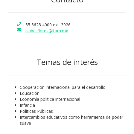
Estados Unidos a través del Programa Fulbright-García
Robles y en los intercambios estudiantiles como
herramientas de poder suave.
55 5628 4000 ext. 3926
isabel.flores@itam.mx
Temas de interés
Cooperación internacional para el desarrollo
Educación
Economía política internacional
Infancia
Políticas Públicas
Intercambios educativos como herramienta de poder
suave