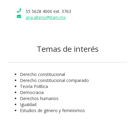
con Alejandra Martínez Verástegui el libro
Feminismos y
55 5628 4000 ext. 3763
derecho
(SCJN, 2019).
ana.alterio@itam.mx
Temas de interés
Derecho constitucional
Derecho constitucional comparado
Teoría Política
Democracia
Derechos humanos
Igualdad
Estudios de género y feminismos