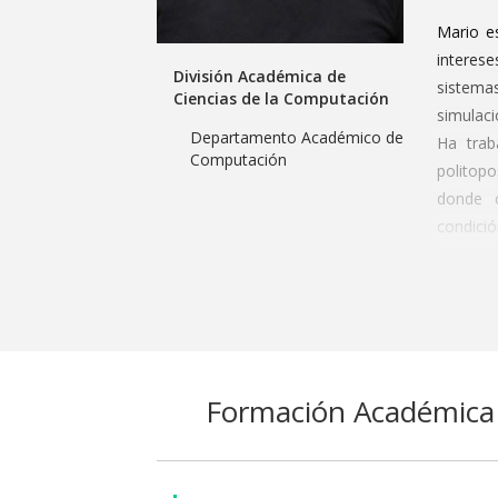
Mario e
intereses
División Académica de
sistemas
Ciencias de la Computación
simulaci
Departamento Académico de
Ha tra
Computación
politop
donde c
condició
Además,
de siste
suminist
disfruta
Formación Académica