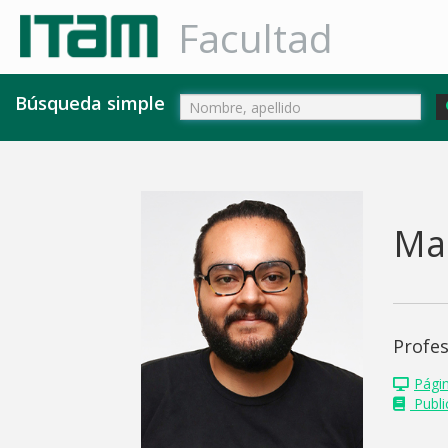
Facultad
Búsqueda simple
Ma
Profe
Pági
Public