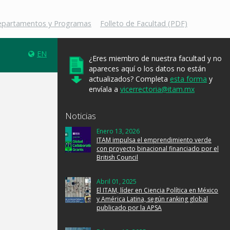
Departamentos y Programas
Folleto de Facultad (PDF)
EN
¿Eres miembro de nuestra facultad y no
apareces aquí o los datos no están
actualizados? Completa
esta forma
y
envíala a
vicerrectoria@itam.mx
Noticias
Enero 13, 2026
ITAM impulsa el emprendimiento verde
con proyecto binacional financiado por el
British Council
Abril 01, 2025
El ITAM, líder en Ciencia Política en México
y América Latina, según ranking global
publicado por la APSA