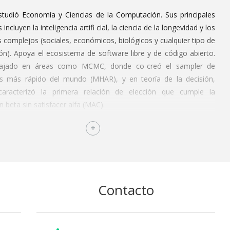
studió Economía y Ciencias de la Computación. Sus principales
 incluyen la inteligencia artifi cial, la ciencia de la longevidad y los
 complejos (sociales, económicos, biológicos y cualquier tipo de
ón). Apoya el ecosistema de software libre y de código abierto.
bajado en áreas como MCMC, donde co-creó el sampler de
os más rápido del mundo (MHAR), y en teoría de la decisión,
aracterizó la primera relación de elección que cumple la
n beta sin satisfacer alfa (MAC).
 ha colaborado en la industria como arquitecto y programador
mas de inteligencia artifi cial aplicados a biología, cadenas de
ro, seguridad, desarrollo de chatbots, entre otros. Asimismo,
 de los videojuegos y la escalada.
Contacto