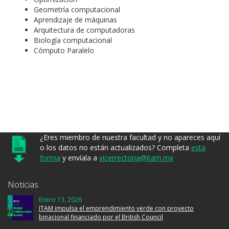
Geometría computacional
Aprendizaje de máquinas
Arquitectura de computadoras
Biología computacional
Cómputo Paralelo
¿Eres miembro de nuestra facultad y no apareces aquí
o los datos no están actualizados? Completa
esta
forma
y envíala a
vicerrectoria@itam.mx
Noticias
Enero 13, 2026
ITAM impulsa el emprendimiento verde con proyecto
binacional financiado por el British Council