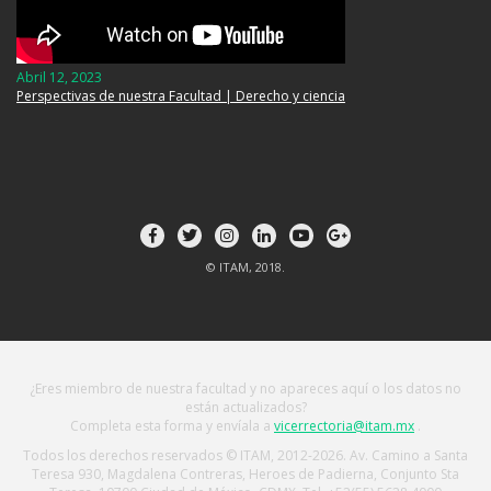
Abril 12, 2023
Perspectivas de nuestra Facultad | Derecho y ciencia
© ITAM, 2018.
¿Eres miembro de nuestra facultad y no apareces aquí o los datos no
están actualizados?
Completa esta forma y envíala a
vicerrectoria@itam.mx
.
Todos los derechos reservados © ITAM, 2012-2026. Av. Camino a Santa
Teresa 930, Magdalena Contreras, Heroes de Padierna, Conjunto Sta