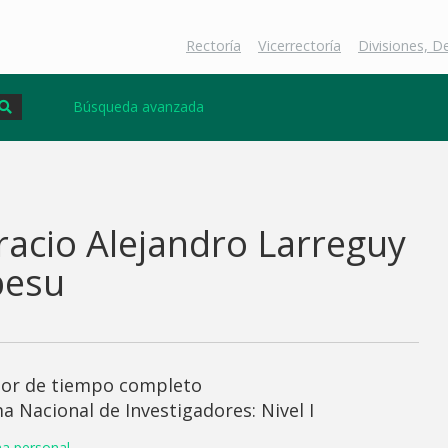
Rectoría
Vicerrectoría
Divisiones, 
Búsqueda avanzada
acio Alejandro Larreguy
besu
sor de tiempo completo
a Nacional de Investigadores: Nivel I
na personal