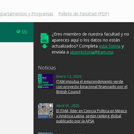
Departamentos y Programas
Folleto de Facultad (PDF)
EN
¿Eres miembro de nuestra facultad y no
apareces aquí o los datos no están
actualizados? Completa
esta forma
y
envíala a
vicerrectoria@itam.mx
Noticias
Enero 13, 2026
ITAM impulsa el emprendimiento verde
con proyecto binacional financiado por el
British Council
Abril 01, 2025
El ITAM, líder en Ciencia Política en México
y América Latina, según ranking global
publicado por la APSA