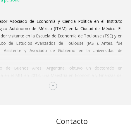
esor Asociado de Economía y Ciencia Política en el Instituto
gico Autónomo de México (ITAM) en la Ciudad de México. Es
ador visitante en la Escuela de Economía de Toulouse (TSE) y en
ituto de Estudios Avanzados de Toulouse (IAST). Antes, fue
r Asistente y Asociado de Gobierno en la Universidad de
.
rio de Buenos Aires, Argentina, obtuvo un doctorado en
a en el MIT en 2013, una Maestría en Economía y Finanzas del
n 2007 y una Licenciatura en Economía de la Universidad de
Aires en 2004.
s de investigación incluyen la economía política y la economía
rrollo utilizando tanto teoría como datos. En general, ha estado
ado en la rendición de cuentas y el comportamiento de los
Contacto
s en África y América Latina. En particular, ha trabajado
s como el clientelismo y la compra de votos, la importancia de