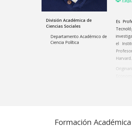
División Académica de
Es Prof
Ciencias Sociales
Tecnoló
investig
Departamento Académico de
Ciencia Política
el Inst
Profeso
Harvard
Origina
Economí
CEMFI e
Buenos 
Sus tema
del desa
interes
Formación Académica
votante
temática