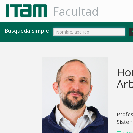
Facultad
Búsqueda simple
Hor
Ar
Profe
Sistem
Pági