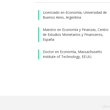
la info
educació
Licenciado en Economía, Universidad de
relevanc
Buenos Aires, Argentina
Actualm
proyect
Maestro en Economía y Finanzas, Centro
de Estudios Monetarios y Financieros,
Zimbab
España
Si bien
materi
Doctor en Economía, Massachusetts
encontr
Institute of Technology, EE.UU.
¿Eres