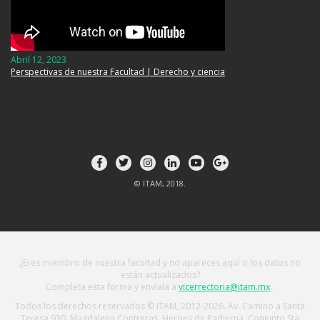
Abril 12, 2023
Perspectivas de nuestra Facultad | Derecho y ciencia
© ITAM, 2018.
¿Eres miembro de nuestra facultad y no apareces aquí o los datos no
están actualizados?
Completa esta forma y envíala a
vicerrectoria@itam.mx
.
Todos los derechos reservados © ITAM, 2012-2026. Av. Camino a Santa
Teresa 930, Magdalena Contreras, Heroes de Padierna, Conjunto Sta