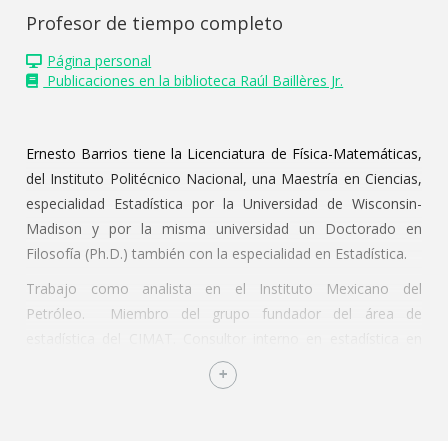
Profesor de tiempo completo
Página personal
Publicaciones en la biblioteca Raúl Baillères Jr.
Ernesto Barrios tiene la Licenciatura de Física-Matemáticas,
del Instituto Politécnico Nacional, una Maestría en Ciencias,
especialidad Estadística por la Universidad de Wisconsin-
Madison y por la misma universidad un Doctorado en
Filosofía (Ph.D.) también con la especialidad en Estadística.
Trabajo como analista en el Instituto Mexicano del
Petróleo. Miembro del grupo fundador del área de
estadística del CIMAT. Consultor interno en estadística en
Laboratorio de Investigación en Ingeniería y miembro de
CQPI, ambas de la Universidad de Wisconsin. Consultor
estadístico externo en varios proyectos, muchos de ellos en
el área de Control de Calidad.