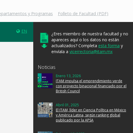
Departamentos y Programas
Folleto de Facultad (PDF)
EN
¿Eres miembro de nuestra facultad y no
apareces aquí o los datos no están
actualizados? Completa
esta forma
y
envíala a
vicerrectoria@itam.mx
Noticias
Enero 13, 2026
ITAM impulsa el emprendimiento verde
con proyecto binacional financiado por el
British Council
Abril 01, 2025
El ITAM, líder en Ciencia Política en México
y América Latina, según ranking global
publicado por la APSA