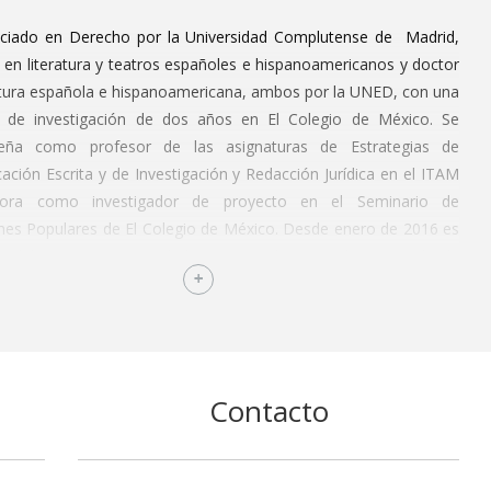
nciado en Derecho por la Universidad Complutense de Madrid,
en literatura y teatros españoles e hispanoamericanos y doctor
atura española e hispanoamericana, ambos por la UNED, con una
a de investigación de dos años en El Colegio de México. Se
eña como profesor de las asignaturas de Estrategias de
ción Escrita y de Investigación y Redacción Jurídica en el ITAM
bora como investigador de proyecto en el Seminario de
nes Populares de El Colegio de México. Desde enero de 2016 es
 del Sistema Nacional de Investigadores en la categoría de
to”. Sus intereses de investigación son la literatura española e
mericana, especialmente la mexicana, de los siglos XIX al XXI,
o atención a la incorporación de las tradiciones populares a la
eraria, la variabilidad del espacio y el tiempo en el discurso
o, el diálogo literario entre México y España, la narrativa sobre la
Contacto
ión mexicana, y las confluencias entre el ámbito jurídico y
io. Ha participado en coloquios y congresos nacionales e
ciones y ha publicado artículos académicos y divulgativos en