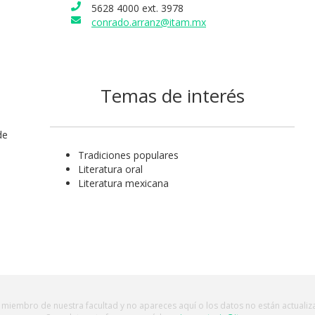
es revistas y editoriales como, por ejemplo, el Fondo de Cultura
5628 4000 ext. 3978
conrado.arranz@itam.mx
ca, El Colegio de México, la Universidad Nacional Autónoma de
y la Universidad Autónoma de Querétaro. También ha trabajado
tor para la UNAM, Trillas y Profeco.
Temas de interés
de
Tradiciones populares
Literatura oral
Literatura mexicana
 miembro de nuestra facultad y no apareces aquí o los datos no están actuali