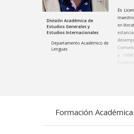
Es Lice
maestro 
División Académica de
en liter
Estudios Generales y
Estudios Internacionales
estanci
desemp
Departamento Académico de
Comunica
Lenguas
y cola
Tradicio
miembro
“Candida
hispanoa
prestand
obra lit
narrativ
Formación Académica
Revoluc
literar
interna