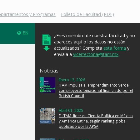
Departamentos y Programas
Folleto de Facultad (PDF)
EN
¿Eres miembro de nuestra facultad y no
apareces aquí o los datos no están
actualizados? Completa
esta forma
y
envíala a
vicerrectoria@itam.mx
Noticias
Enero 13, 2026
ITAM impulsa el emprendimiento verde
con proyecto binacional financiado por el
British Council
Abril 01, 2025
El ITAM, líder en Ciencia Política en México
y América Latina, según ranking global
publicado por la APSA