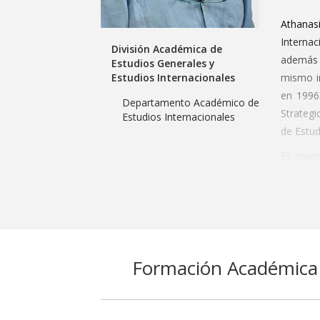
Athana
Internac
División Académica de
además 
Estudios Generales y
Estudios Internacionales
mismo in
en 1996
Departamento Académico de
Strategi
Estudios Internacionales
de Estud
Es miemb
con Dem
Defensa,
Investig
Ha publ
Norte pr
Formación Académica
militar
reforma
hacer lo