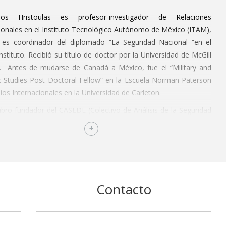
sios Hristoulas es profesor-investigador de Relaciones
ionales en el Instituto Tecnológico Autónomo de México (ITAM),
es coordinador del diplomado “La Seguridad Nacional “en el
stituto. Recibió su título de doctor por la Universidad de McGill
. Antes de mudarse de Canadá a México, fue el “Military and
c Studies Post Doctoral Fellow” en la Escuela Norman Paterson
ios Internacionales en la Universidad de Carleton.
ro fundador del CASEDE (Colectivo de Análisis de la Seguridad
ocracia A.C.). Funge como expositor en la Secretaría de
 en la Secretaría de Marina, la Policía Federal, y en el Centro de
ación y Seguridad Nacional, regularmente.
icado extensamente en temas de seguridad en América del
incipalmente. También, ha publicado sobre las relaciones cívico-
Contacto
es. Recientemente, su foco de investigación se centra en la
 del sector de seguridad en México, específicamente en cómo
s servicios y agencias de seguridad en México más eficientes
en