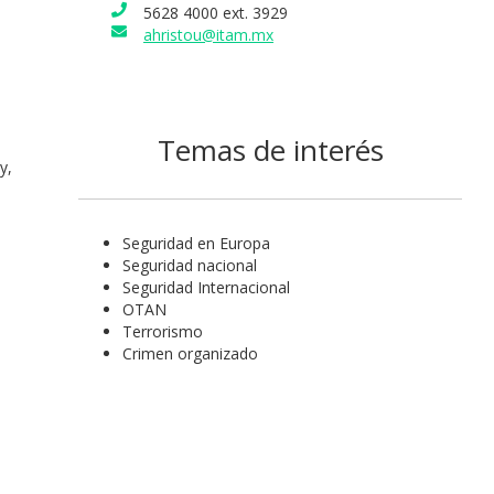
a
y, al mismo tiempo, que estas instituciones respeten principios
5628 4000 ext. 3929
s de democracia. Es miembro del sistema nacional de
ahristou@itam.mx
adores nivel II. Tiene también una columna en la revista Este Pais
 “El Perímetro de Seguridad”.
Temas de interés
y,
Seguridad en Europa
Seguridad nacional
Seguridad Internacional
OTAN
Terrorismo
Crimen organizado