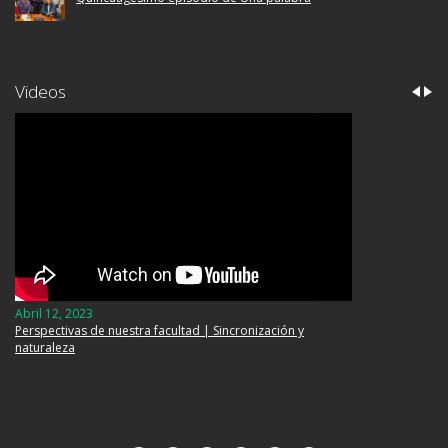
Videos
Abril 12, 2023
Enero 31, 2022
Perspectivas de nuestra facultad | Sincronización y
Webinar | Aciertos y pendientes de la Reforma
naturaleza
Fiscal