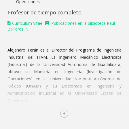
Operaciones
Profesor de tiempo completo
Curriculum Vitae
Publicaciones en la biblioteca Raúl
Baillères Jr.
Alejandro Terán es el Director del Programa de Ingeniería
Industrial del ITAM. Es Ingeniero Mecánico Electricista
(Industrial) de la Universidad Autónoma de Guadalajara,
obtuvo su Maestría en Ingeniería (Investigación de
Operaciones) en la Universidad Nacional Autónoma de
México (UNAM) y su Doctorado en Ingeniería y
Administración Industrial en la Universidad Estatal de
Oklahoma.
Sus áreas de interés incluyen: Educación en Ingeniería,
Ingeniería de Calidad, Ingeniería de Producción e
Investigación de Operaciones.